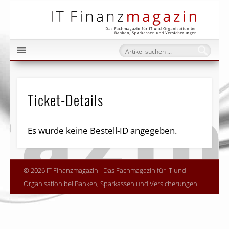
IT Fi
Ticket-Details
Es wurde keine Bestell-ID angegeben.
© 2026 IT Finanzmagazin - Das Fachmagazin für IT und
Organisation bei Banken, Sparkassen und Versicherungen