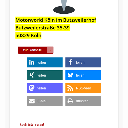
Motorworld Köln im Butzweilerhof
Butzweilerstraße 35-39
50829 Köln
teilen
teilen
teilen
teilen
teilen
RSS-feed
E-Mail
drucken
Auch interessant