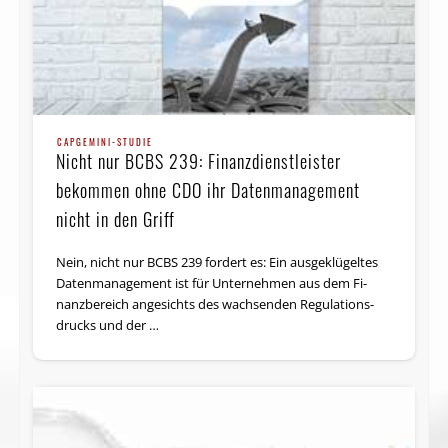
CAPGEMINI-STUDIE
Nicht nur BCBS 239: Finanzdienstleister
bekommen ohne CDO ihr Datenmanage­ment
nicht in den Griff
Nein, nicht nur BCBS 239 fordert es: Ein aus­geklügeltes
Daten­ma­na­ge­ment ist für Un­ter­neh­men aus dem Fi­
nanzbereich an­ge­sichts des wach­sen­den Regulati­ons­
drucks und der …