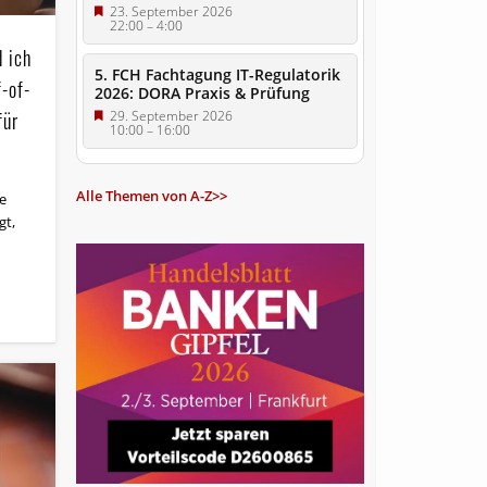
23. September 2026
22:00
–
4:00
d ich
5. FCH Fachtagung IT-Regulatorik
f-of-
2026: DORA Praxis & Prüfung
für
29. September 2026
10:00
–
16:00
Alle Themen von A-Z>>
e
gt,