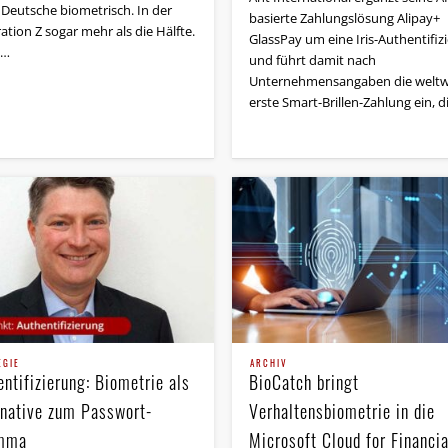
 Deutsche biometrisch. In der
basierte Zahlungslösung Alipay+
tion Z sogar mehr als die Hälfte.
GlassPay um eine Iris-Authentifiz
 …
und führt damit nach
Unternehmensangaben die weltw
erste Smart-Brillen-Zahlung ein, d
EGIE
ARCHIV
ntifizierung: Biometrie als
BioCatch bringt
rnative zum Passwort-
Verhaltensbiometrie in die
mma
Microsoft Cloud for Financia