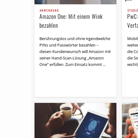
ANWENDUNG
STUDI
Amazon One: Mit einem Wink
PwC:
bezahlen
Verf
Berührungslos und ohne irgendwelche
Mobil
PINs und Passwörter bezahlen –
weiter
diesen Kundenwunsch will Amazon mit
die C
seiner Hand-Scan-Lösung „Amazon
die S
One“ erfüllen. Zum Einsatz kommt …
wichti