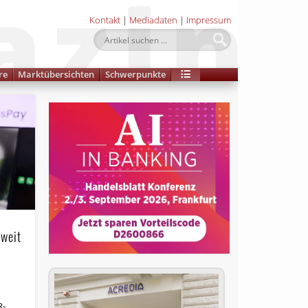
Kontakt
|
Mediadaten
|
Impressum
re
Marktübersichten
Schwerpunkte
tweit
R-