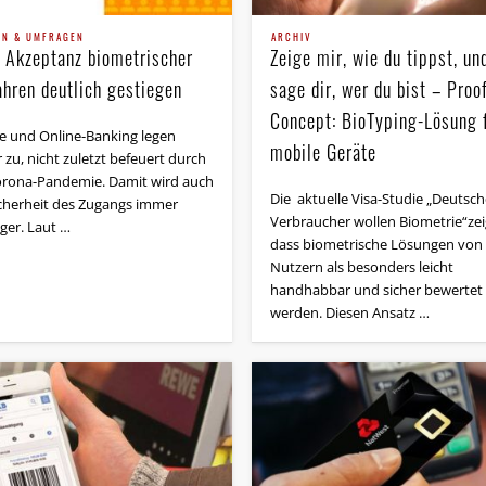
EN & UMFRAGEN
ARCHIV
 Akzeptanz biometrischer
Zeige mir, wie du tippst, un
ahren deutlich gestiegen
sage dir, wer du bist – Proo
Concept: BioTyping-Lösung 
e und Online-Banking legen
mobile Geräte
 zu, nicht zuletzt befeuert durch
orona-Pandemie. Damit wird auch
Die aktuelle Visa-Studie „Deutsch
icherheit des Zugangs immer
Verbraucher wollen Biometrie“zei
ger. Laut …
dass bio­me­tri­sche Lö­sun­gen von
Nutzern als besonders leicht
handhabbar und sicher bewertet
werden. Diesen Ansatz …