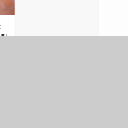
t
ruck
ank
es
 …