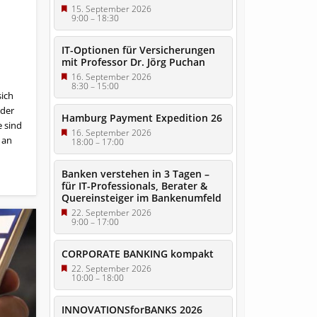
15. September 2026
9:00
–
18:30
IT-Optionen für Versicherungen
mit Professor Dr. Jörg Puchan
16. September 2026
8:30
–
15:00
sich
 der
Hamburg Payment Expedition 26
 sind
16. September 2026
 an
18:00
–
17:00
Banken verstehen in 3 Tagen –
für IT-Professionals, Berater &
Quereinsteiger im Bankenumfeld
22. September 2026
9:00
–
17:00
CORPORATE BANKING kompakt
22. September 2026
10:00
–
18:00
INNOVATIONSforBANKS 2026