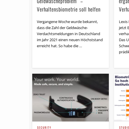
Geldwäscheproblem“ –
ergat
Verhaltensbiometrie soll helfen
Verh
Vergangene Woche wurde bekannt,
Lexis
dass die Zahl der Geldwäsche-
jetzt
Verdachtsmeldungen in Deutschland
verha
im Jahr 2021 einen neuen Höchststand
Das U
erreicht hat. So habe die …
Schwe
prädi
SECURITY
STUDI