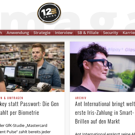
Finanzmagazin
h
Anwendung
Strategie
Interview
SB & Filiale
Security
Karrie
EN & UMFRAGEN
ARCHIV
key statt Passwort: Die Gen
Ant International bringt wel
zahlt per Biometrie
erste Iris-Zahlung in Smart-
Brillen auf den Markt
der GfK-Studie „Mastercard
nt Pulse“ zahlt bereits jeder
Ant International ergänzt seine A