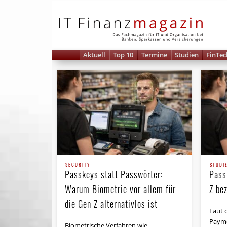
IT 
Aktuell
Top 10
Termine
Studien
FinTec
SECURITY
STUDI
Passkeys statt Passwörter:
Pass
Warum Biometrie vor allem für
Z be
die Gen Z alternativlos ist
Laut 
Payme
Biometrische Verfahren wie