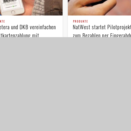
KTE
PRODUKTE
etera und DKB vereinfachen
NatWest startet Pilotprojek
itkartenzahlung mit
zum Bezahlen per Finger­abd
etrie
– die PIN ist out
oftwareunternehmen Netcetera
Hat die PIN bald ausgedient? Die
ür die Deutsche Kreditbank AG
britische National Westminster B
 das 3-D-Secure-Verfahren für die
(NatWest) testet hochmoderne,
n überarbeitet und integriert ab
biometrische Technologie per
 die digitale …
Fingerabdruck-Sensor als Teil ein
nationalen Versuchs zur Zukunft