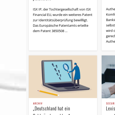
Authe
ISX IP, der Tochtergesellschaft von ISX
Komfo
Financial EU, wurde ein weiteres Patent
Banki
zur Identitätsüberprüfung bewillligt.
selbst
Das Europäische Patentamts erteilte
wird 
dem Patent 3850508 …
gerec
Authe
ARCHIV
SECUR
„Deutschland hat ein
Lexi