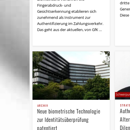
dritte
Fingerabdruck- und
Genera
Gesichtserkennung etablieren sich
Diese
zunehmend als Instrument zur
Authentifizierung im Zahlungsverkehr.
Das geht aus der aktuellen, von GfK …
STRAT
ARCHIV
Authe
Neue biometrische Technologie
Alte
zur Identitätsüberprüfung
Dile
patentiert