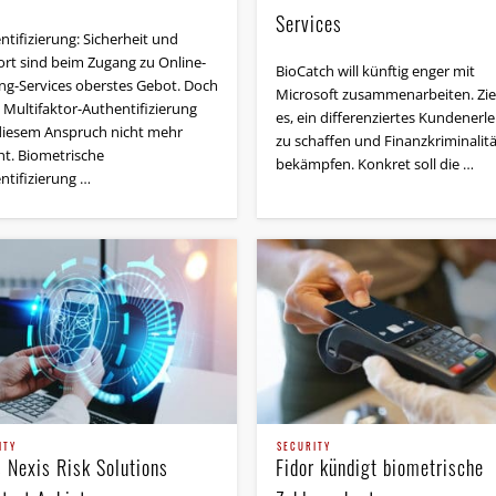
Services
ntifizierung: Sicherheit und
rt sind beim Zugang zu Online-
BioCatch will künftig enger mit
ng-Services oberstes Gebot. Doch
Microsoft zusammenarbeiten. Ziel
 Multifaktor-Authentifizierung
es, ein differenziertes Kundenerl
diesem Anspruch nicht mehr
zu schaffen und Finanzkriminalitä
ht. Biometrische
bekämpfen. Konkret soll die …
ntifizierung …
ITY
SECURITY
s Nexis Risk Solutions
Fidor kündigt biometrische