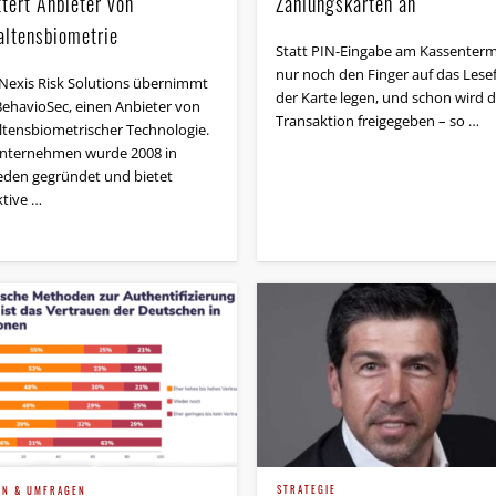
tert Anbieter von
Zahlungskarten an
altensbiometrie
Statt PIN-Eingabe am Kassenterm
nur noch den Finger auf das Lese
 Nexis Risk Solutions übernimmt
der Karte legen, und schon wird d
 BehavioSec, einen Anbieter von
Transaktion freigegeben – so …
ltensbiometrischer Technologie.
nternehmen wurde 2008 in
den gegründet und bietet
ktive …
STRATEGIE
EN & UMFRAGEN