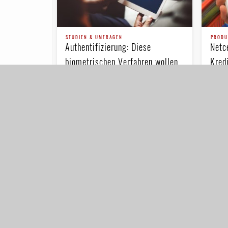
STUDIEN & UMFRAGEN
PRODU
Authentifizierung: Diese
Netc
biometrischen Verfahren wollen
Kred
Kunden wirklich
Biom
Visa hat eine Studie zu den
Das S
beliebtesten bio­me­tri­schen
hat f
Authentifizierungsmethoden
(DKB)
veröffentlicht. Dabei hat das
Kunde
Unternehmen analysiert, auf welche
sofort
Weise es Bankkunden besonders
einfach …