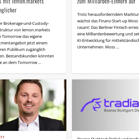
s mit lemon.markets
zum Milliarden-Einhorn auf
nglicher
Trotz herausforderndem Marktu
wächst das Finanz-Start-up Moss
er Brokerage-und-Custody-
rasant: Das Berliner Fintech errei
struktur von lemon.markets
eine Milliardenbewertung und set
 Tomorrow das eigene
KI-Entwicklung für mittelständisc
tmentangebot jetzt einem
Unternehmen. Moss …
eren Publikum zugänglich
n. Bestandskunden könnten
le an dem Tomorrow …
ITY