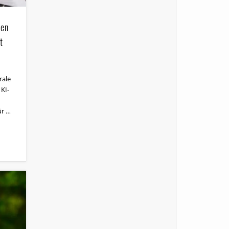
ken
t
rale
KI-
ür …