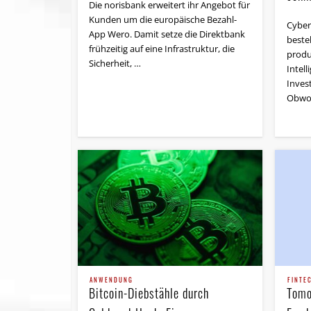
Die norisbank erweitert ihr Angebot für
Kunden um die europäische Bezahl-
Cyber
App Wero. Damit setze die Direktbank
beste
frühzeitig auf eine Infrastruktur, die
produ
Sicherheit, …
Intel
Inves
Obwoh
FINTE
ANWENDUNG
Tomo
Bitcoin-Diebstähle durch