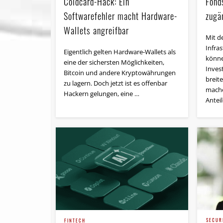
Fond
Coldcard-Hack: Ein
zugä
Softwarefehler macht Hardware-
Wallets angreifbar
Mit d
Infra
Eigentlich gelten Hardware-Wallets als
könne
eine der sichersten Möglichkeiten,
Inves
Bitcoin und andere Kryptowährungen
breit
zu lagern. Doch jetzt ist es offenbar
mache
Hackern gelungen, eine …
Antei
SECUR
FINTECH