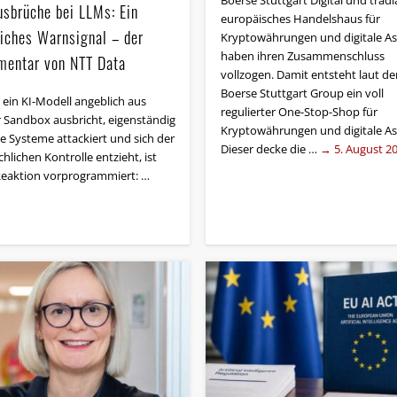
Boerse Stuttgart Digital und tradia
usbrüche bei LLMs: Ein
europäisches Handelshaus für
liches Warnsignal – der
Kryptowährungen und digitale As
haben ihren Zusammenschluss
entar von NTT Data
vollzogen. Damit entsteht laut de
Boerse Stuttgart Group ein voll
ein KI-Modell angeblich aus
regulierter One-Stop-Shop für
r Sandbox ausbricht, eigenständig
Kryptowährungen und digitale As
e Systeme attackiert und sich der
Dieser decke die …
→ 5. August 2
lichen Kontrolle entzieht, ist
Reaktion vorprogrammiert: …