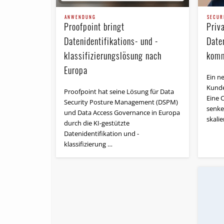
SECUR
ANWENDUNG
Priv
Proofpoint bringt
Date
Datenidentifikations- und -
kom
klassifizierungslösung nach
Europa
Ein n
Kunde
Proofpoint hat seine Lösung für Data
Eine C
Security Posture Management (DSPM)
senke
und Data Access Governance in Europa
skali
durch die KI-gestützte
Datenidentifikation und -
klassifizierung …