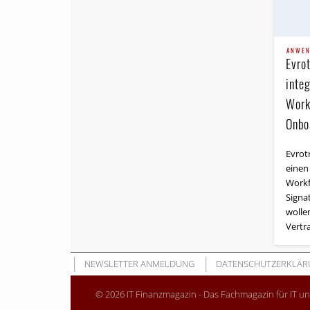
ANWE
Evrot
inte
Work
Onboa
Evrot
einen
Workf
Signat
wollen
Vertr
NEWSLETTER ANMELDUNG
DATENSCHUTZERKLÄR
© 2026 IT Finanzmagazin - Das Fachmagazin für IT u