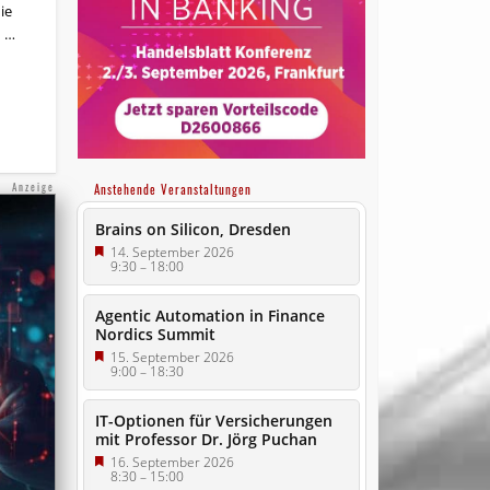
ie
d …
Anzeige
Anstehende Veranstaltungen
Brains on Silicon, Dresden
14. September 2026
9:30
–
18:00
Agentic Automation in Finance
Nordics Summit
15. September 2026
9:00
–
18:30
IT-Optionen für Versicherungen
mit Professor Dr. Jörg Puchan
16. September 2026
8:30
–
15:00