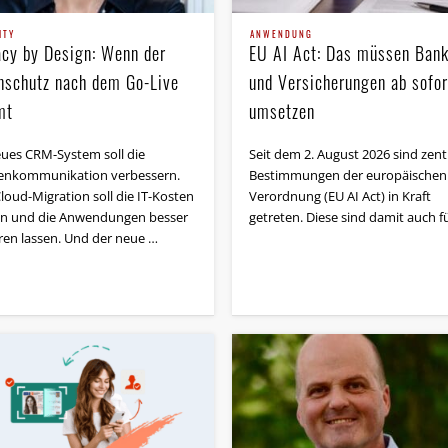
ITY
ANWENDUNG
acy by Design: Wenn der
EU AI Act: Das müssen Ban
nschutz nach dem Go-Live
und Versicherungen ab sofor
mt
umsetzen
eues CRM-System soll die
Seit dem 2. August 2026 sind zent
n­kommunikation verbessern.
Bestimmungen der europäischen 
loud-Migration soll die IT-Kosten
Verordnung (EU AI Act) in Kraft
n und die Anwendungen besser
getreten. Diese sind damit auch f
eren lassen. Und der neue …