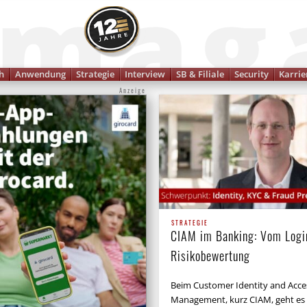
Finanzmagazin
h
Anwendung
Strategie
Interview
SB & Filiale
Security
Karrie
Anzeige
STRATEGIE
CIAM im Banking: Vom Logi
Risikobewertung
Beim Customer Identity and Acce
Management, kurz CIAM, geht es 