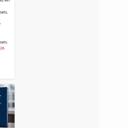
s, ein
sets,
r
sets.
026