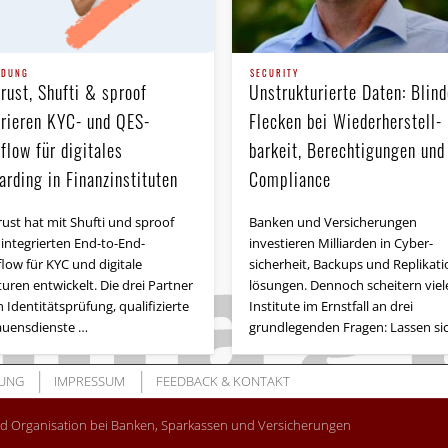
NDUNG
SECURITY
rust, Shufti & sproof
Unstrukturierte Daten: Blind
grieren KYC- und QES-
Flecken bei Wieder­herstell­
flow für digitales
barkeit, Berechtigungen und
rding in Finanzinstituten
Compliance
rust hat mit Shufti und sproof
Banken und Versicherungen
 integrierten End-to-End-
investieren Milliarden in Cyber­
low für KYC und digitale
sicherheit, Backups und Replikati
uren entwickelt. Die drei Partner
lösungen. Dennoch scheitern viel
 Identitätsprüfung, qualifizierte
Institute im Ernstfall an drei
auensdienste …
grundlegenden Fragen: Lassen si
UNG
IMPRESSUM
FEEDBACK & KONTAKT
nd Organisation bei Banken, Sparkassen und Versicherungen