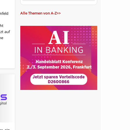
Alle Themen von A-Z>>
mfeld
cht
zt auf
he