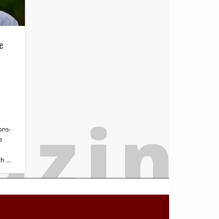
e
ons­
e
ch …