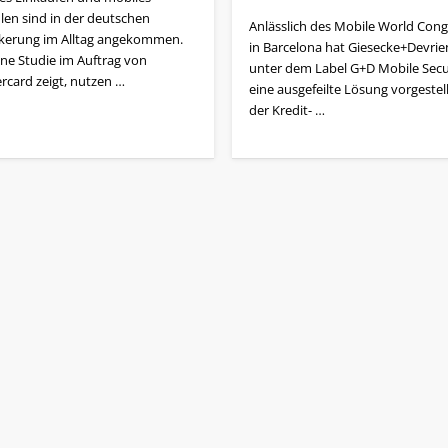
len sind in der deutschen
Anlässlich des Mobile World Cong
kerung im Alltag angekommen.
in Barcelona hat Giesecke+Devrie
ine Studie im Auftrag von
unter dem Label G+D Mobile Secu
rcard zeigt, nutzen …
eine ausgefeilte Lösung vorgestell
der Kredit- …