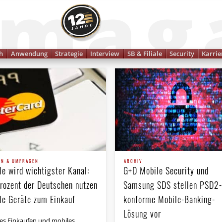
Finanzmagazin
h
Anwendung
Strategie
Interview
SB & Filiale
Security
Karrie
EN & UMFRAGEN
ARCHIV
le wird wichtigster Kanal:
G+D Mobile Security und
rozent der Deutschen nutzen
Samsung SDS stellen PSD2-
le Geräte zum Einkauf
konforme Mobile-Banking-
Lösung vor
es Einkaufen und mobiles