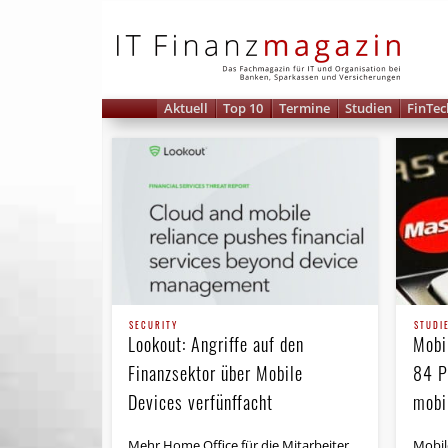
IT 
Aktuell
Top 10
Termine
Studien
FinTec
SECURITY
STUDI
Lookout: Angriffe auf den
Mobi
Finanzsektor über Mobile
84 P
Devices verfünffacht
mobi
Mehr Home Office für die Mitarbeiter
Mobil