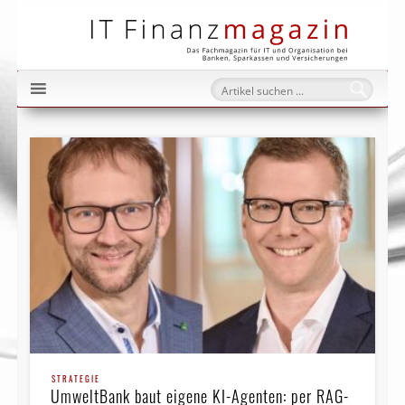
IT Fi
STRATEGIE
UmweltBank baut eigene KI-Agenten: per RAG-