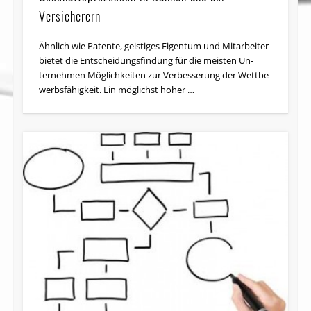
Versicherern
Ähnlich wie Patente, geistiges Ei­gen­tum und Mit­arbei­ter
bietet die Ent­scheidungs­findung für die meis­ten Un­
ternehmen Möglichkei­ten zur Ver­bes­serung der Wett­be­
werbs­fähig­keit. Ein möglichst ho­her …