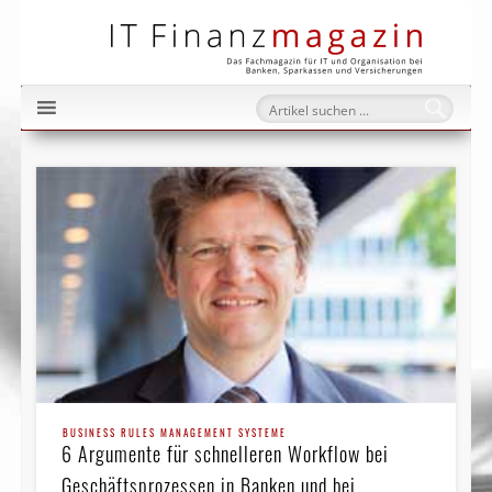
IT Fi
BUSINESS RULES MANAGEMENT SYSTEME
6 Argumente für schnelleren Workflow bei
Geschäftspro­zessen in Banken und bei