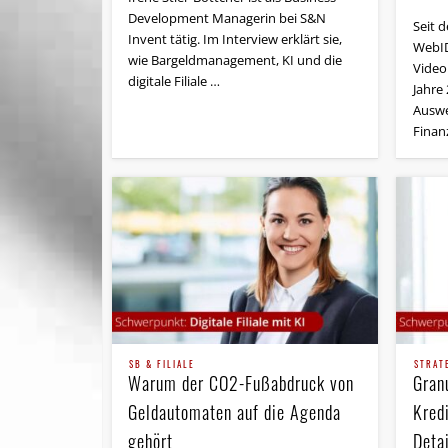
Development Managerin bei S&N
Seit 
Invent tätig. Im Interview erklärt sie,
WebID
wie Bargeldmanagement, KI und die
Video
digitale Filiale …
Jahre 
Auswe
Finanz
SB & FILIALE
STRAT
Warum der CO2-Fußabdruck von
Granu
Geldautomaten auf die Agenda
Kred
gehört
Deta