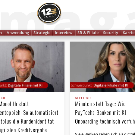
Finanzmagazin
h
Anwendung
Strategie
Interview
SB & Filiale
Security
Karrie
EGIE
STRATEGIE
Monolith statt
Minuten statt Tage: Wie
kenteppich: So automatisiert
PayTechs Banken mit KI-
itplus die Kundenidentität
Onboarding technisch vorfüh
igitalen Kreditvergabe
Viele Banken sehen sich als digital