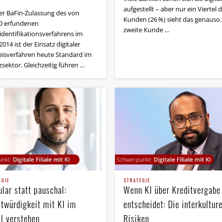
aufgestellt – aber nur ein Viertel 
der BaFin-Zulassung des von
Kunden (26 %) sieht das genauso.
 erfundenen
zweite Kunde …
identifikationsverfahrens im
2014 ist der Einsatz digitaler
isverfahren heute Standard im
sektor. Gleichzeitig führen …
EGIE
STRATEGIE
lar statt pauschal:
Wenn KI über Kreditvergabe
itwürdigkeit mit KI im
entscheidet: Die interkulture
il verstehen
Risiken