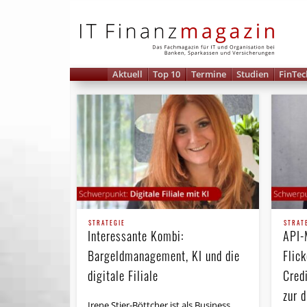
IT 
Aktuell
Top 10
Termine
Studien
FinTec
STRATEGIE
STRAT
Interessante Kombi:
API-
Bargeldmanagement, KI und die
Flic
digitale Filiale
Cred
zur d
Irene Stier-Böttcher ist als Business