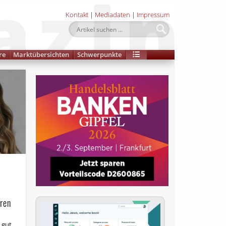
Kontakt
|
Mediadaten
|
Impressum
re
Marktübersichten
Schwerpunkte
ren
 gut