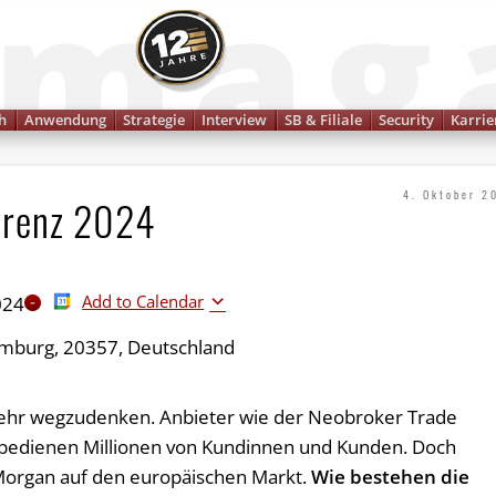
Finanzmagazin
h
Anwendung
Strategie
Interview
SB & Filiale
Security
Karrie
4. Oktober 2
erenz 2024
Add to Calendar
024
mburg, 20357, Deutschland
 mehr wegzudenken. Anbieter wie der Neobroker Trade
 bedienen Millionen von Kundinnen und Kunden. Doch
 Morgan auf den europäischen Markt.
Wie bestehen die