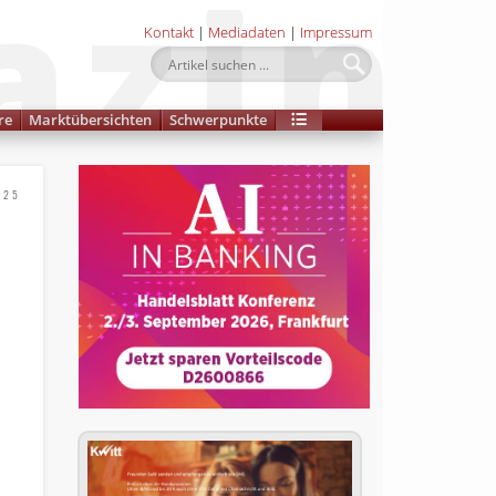
Kontakt
|
Mediadaten
|
Impressum
re
Marktübersichten
Schwerpunkte
025