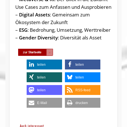
Use Cases zum Anfassen und Ausprobieren
–
Digital Assets
: Gemeinsam zum
Ökosystem der Zukunft
–
ESG
: Bedrohung, Umsetzung, Werttreiber
–
Gender Diversity
: Diversität als Asset
teilen
teilen
teilen
teilen
teilen
RSS-feed
E-Mail
drucken
Auch interessant