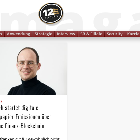
Finanzmagazin
h
Anwendung
Strategie
Interview
SB & Filiale
Security
Karrie
CH
h startet digitale
papier-Emissionen über
ne Finanz-Blockchain
franken gilt für gewöhnlich nicht