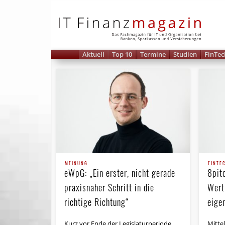
IT 
Aktuell
Top 10
Termine
Studien
FinTec
MEINUNG
FINTE
eWpG: „Ein erster, nicht gerade
8pitc
praxisnaher Schritt in die
Wert
richtige Richtung“
eige
Kurz vor Ende der Legislaturperiode
Mittel