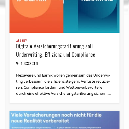
ARCHIV
Digitale Versicherungs­tarifierung soll
Underwriting, Effizienz und Compliance
verbessern
Hexaware und Earnix wollen ge­mein­sam das Un­der­wri­
ting ver­bes­sern, die Ef­fi­zi­enz stei­gern, Ver­lus­te re­du­zie­
ren, Com­p­li­an­ce för­dern und Wett­be­werbs­vor­tei­le
durch ei­ne ef­fek­ti­ve Ver­si­che­rungs­ta­ri­fie­rung si­chern. …