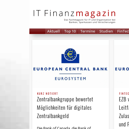
IT 
Aktuell
Top 10
Termine
Studien
FinTec
KURZ NOTIERT
FINTE
Zentralbankgruppe bewertet
EZB v
Möglichkeiten für digitales
Leitf
Zentralbankgeld
Zula
und 
Die Bank of Canada, die Bank of