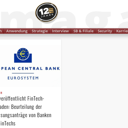
Finanzmagazin
h
Anwendung
Strategie
Interview
SB & Filiale
Security
Karrie
CH
eröffentlicht FinTech-
aden: Beurteilung der
ssungsanträge von Banken
FinTechs