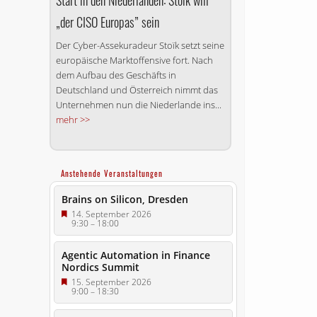
Start in den Niederlanden: Stoïk will
„der CISO Europas” sein
Der Cyber-Assekuradeur Stoïk setzt seine
europäische Marktoffensive fort. Nach
dem Aufbau des Geschäfts in
Deutschland und Österreich nimmt das
Unternehmen nun die Niederlande ins...
mehr >>
Anstehende Veranstaltungen
Brains on Silicon, Dresden
14. September 2026
9:30
–
18:00
Agentic Automation in Finance
Nordics Summit
15. September 2026
9:00
–
18:30