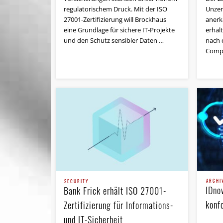
regulatorischem Druck. Mit der ISO
Unzer
27001-Zertifizierung will Brockhaus
anerk
eine Grundlage für sichere IT-Projekte
erhal
und den Schutz sensibler Daten …
nach 
Comp
ARCHI
SECURITY
IDno
Bank Frick erhält ISO 27001-
konf
Zertifizierung für Informations-
und IT-Sicherheit