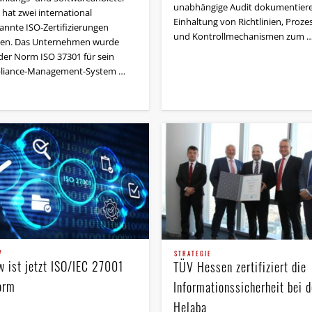
unabhängige Audit dokumentiere
 hat zwei international
Einhaltung von Richtlinien, Proze
annte ISO-Zertifizierungen
und Kontroll­mechanismen zum 
ten. Das Unternehmen wurde
der Norm ISO 37301 für sein
liance-Management-System …
V
STRATEGIE
w ist jetzt ISO/IEC 27001
TÜV Hessen zertifiziert die
orm
Informationssicherheit bei d
Helaba