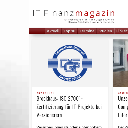
IT 
Aktuell
Top 10
Termine
Studien
FinTec
ANWENDUNG
ANWE
Brockhaus: ISO 27001-
Unzer
Zertifizierung für IT-Projekte bei
Comp
Versicherern
Info
Versicherungen stünden unter hohem
Der Z