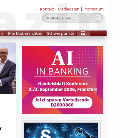
Kontakt
|
Mediadaten
|
Impressum
re
Marktübersichten
Schwerpunkte
on