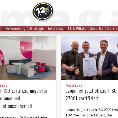
Finanzmagazin
h
Anwendung
Strategie
Interview
SB & Filiale
Security
Karrie
NDUNG
ANWENDUNG
: ISO-Zertifizierungen für
Laiqon ist jetzt offiziell ISO
liance und
27001 zertifiziert
rmationssicherheit
Laiqon ist jetzt nach ISO 27001 v
TÜV Rheinland zertifiziert. Das
ahlungs- und Softwareanbieter