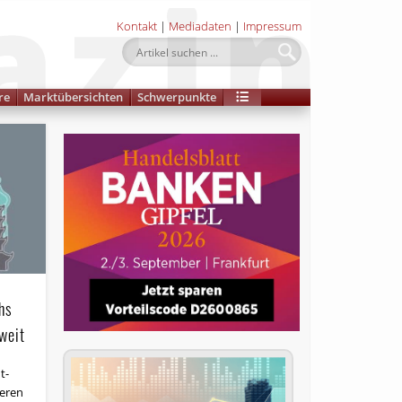
Kontakt
|
Mediadaten
|
Impressum
re
Marktübersichten
Schwerpunkte
hs
weit
t­
ieren