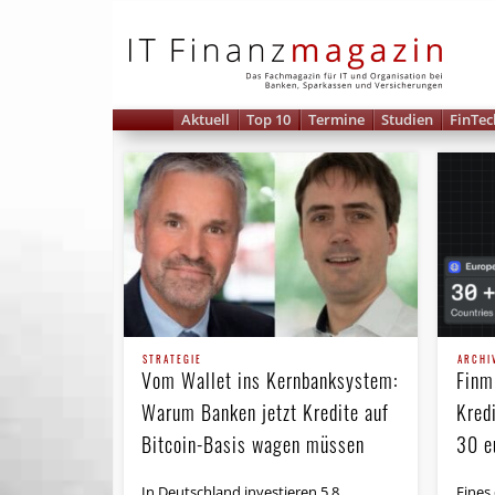
IT 
Aktuell
Top 10
Termine
Studien
FinTec
STRATEGIE
ARCHI
Vom Wallet ins Kernbanksystem:
Finm
Warum Banken jetzt Kredite auf
Kred
Bitcoin-Basis wagen müssen
30 e
In Deutschland investieren 5,8
Eines