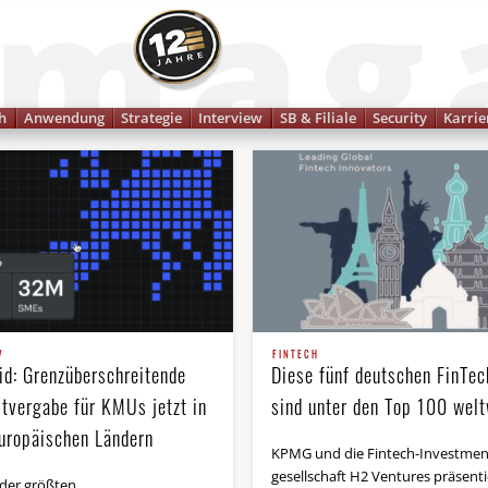
Finanzmagazin
h
Anwendung
Strategie
Interview
SB & Filiale
Security
Karrie
V
FINTECH
id: Grenzüberschreitende
Diese fünf deutschen FinTec
itvergabe für KMUs jetzt in
sind unter den Top 100 welt
uropäischen Ländern
KPMG und die Fintech-Invest­men
gesell­schaft H2 Ventures präsent
 der größten