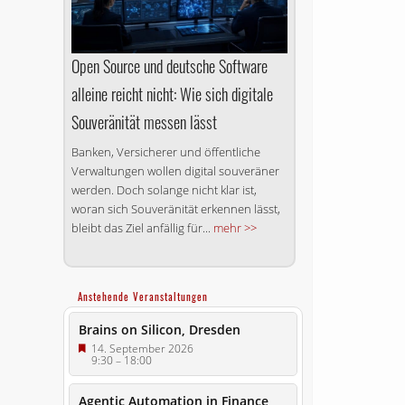
Open Source und deutsche Software
alleine reicht nicht: Wie sich digitale
Souveränität messen lässt
Banken, Versicherer und öffentliche
Verwaltungen wollen digital souveräner
werden. Doch solange nicht klar ist,
woran sich Souveränität erkennen lässt,
bleibt das Ziel anfällig für...
mehr >>
Anstehende Veranstaltungen
Brains on Silicon, Dresden
14. September 2026
9:30
–
18:00
Agentic Automation in Finance