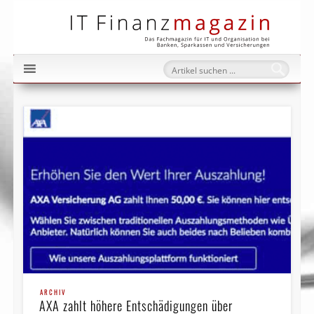
IT Fi
ARCHIV
AXA zahlt höhere Ent­schä­di­gun­gen über