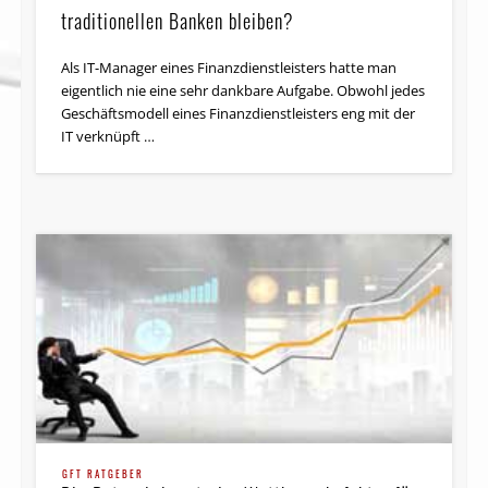
traditionellen Banken bleiben?
Als IT-Manager eines Finanz­dienst­leisters hatte man
eigentlich nie eine sehr dankbare Aufgabe. Ob­wohl je­des
Ge­schäfts­mo­dell ei­nes Fi­nan­z­­diens­t­­leis­ters eng mit der
IT ver­knüpft …
GFT RATGEBER