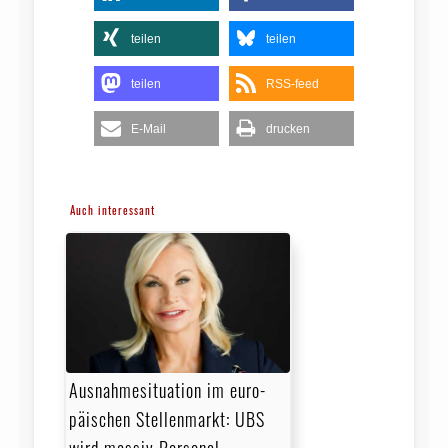
teilen
teilen
teilen
RSS-feed
E-Mail
drucken
Auch interessant
Ausnahmesituation im euro­
päischen Stellenmarkt: UBS