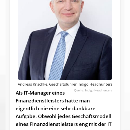
Andreas Krischke, Geschäftsführer Indigo Headhunters
Indigo Headhunters
Als IT-Manager eines
Finanz­dienst­leisters hatte man
eigentlich nie eine sehr dankbare
Aufgabe. Ob­wohl je­des Ge­schäfts­mo­dell
ei­nes Fi­nan­z­­diens­t­­leis­ters eng mit der IT