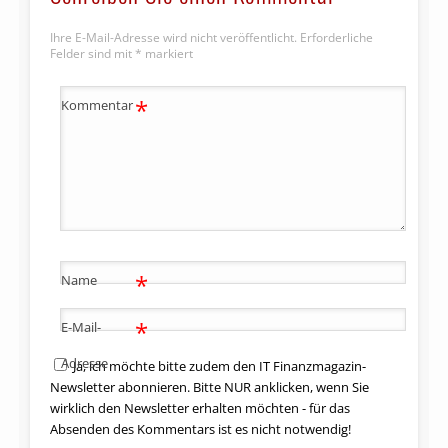
Ihre E-Mail-Adresse wird nicht veröffentlicht.
Erforderliche
Felder sind mit
*
markiert
*
Kommentar
*
Name
*
E-Mail-
Adresse
Ja, ich möchte bitte zudem den IT Finanzmagazin-
Newsletter abonnieren. Bitte NUR anklicken, wenn Sie
wirklich den Newsletter erhalten möchten - für das
Absenden des Kommentars ist es nicht notwendig!