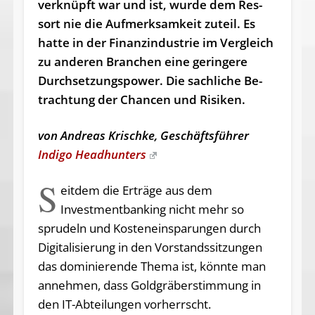
ver­knüpft war und ist, wur­de dem Res­
sort nie die Auf­merk­sam­keit zu­teil. Es
hat­te in der Fi­nanz­in­dus­trie im Ver­gleich
zu an­de­ren Bran­chen ei­ne ge­rin­ge­re
Durch­­­set­zungs­­­power. Die sach­li­che Be­
trach­tung der Chan­cen und Ri­si­ken.
von Andreas Krischke, Geschäftsführer
Indigo Headhunters
S
eitdem die Erträge aus dem
Investmentbanking nicht mehr so
sprudeln und Kosteneinsparungen durch
Digitalisierung in den Vorstandssitzungen
das dominierende Thema ist, könnte man
annehmen, dass Goldgräberstimmung in
den IT-Abteilungen vorherrscht.