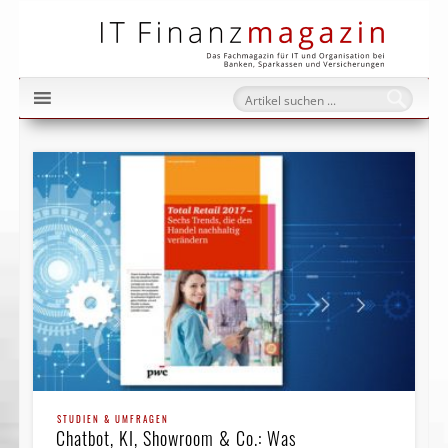
IT Fi
STUDIEN & UMFRAGEN
Chatbot, KI, Showroom & Co.: Was