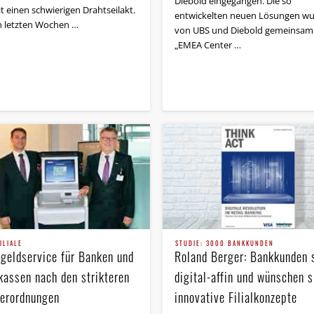
Diebold eingegangen. Die so
t einen schwierigen Drahtseil­akt.
entwickelten neuen Lösungen w
n letzten Wochen …
von UBS und Diebold gemeinsam
„EMEA Center …
ILIALE
STUDIE: 3000 BANKKUNDEN
geldservice für Banken und
Roland Berger: Bankkunden 
kassen nach den strikteren
digital-affin und wünschen s
erordnungen
innovative Filialkonzepte