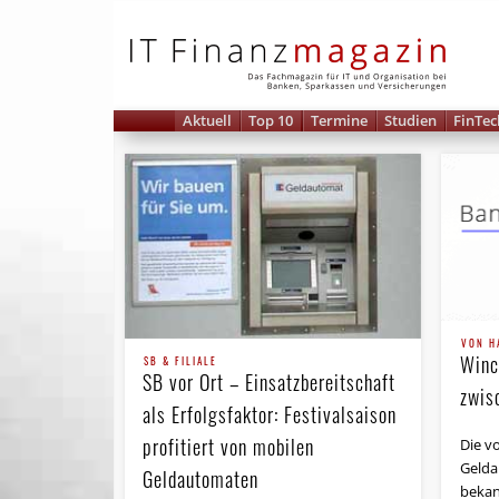
IT 
Aktuell
Top 10
Termine
Studien
FinTec
VON H
Winc
SB & FILIALE
SB vor Ort – Einsatzbereit­schaft
zwis
als Erfolgsfaktor: Festivalsaison
profitiert von mobilen
Die vo
Gelda
Geldautomaten
bekan