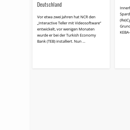
Deutschland
Inner
Spard
Vor etwa zwei Jahren hat NCR den
(Re)Cy
„Interactive Teller mit Videosoftware“
Grund
entwickelt, vor wenigen Monaten
KEBA-
wurde er bei der Tur­kish Eco­nomy
Bank (TEB) installiert. Nun …