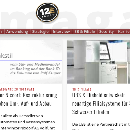
Finanzmagazin
h
Anwendung
Strategie
Interview
SB & Filiale
Security
Karrie
ARDWARE ZU SOFTWARE
SB & FILIALE
or Nixdorf: Restrukturierung
UBS & Diebold entwickeln
chen Um-, Auf- und Abbau
neuartige Filialsysteme für
Schweizer Filialen
r allem als Hersteller von
utomaten und Kassen­systemen
Die UBS ist eine Partnerschaft mit
nte Wincor Nixdorf AG vollführt