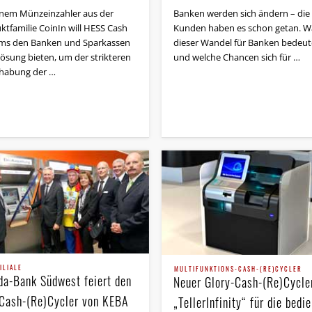
inem Münzeinzahler aus der
Banken werden sich ändern – die
ktfamilie CoinIn will HESS Cash
Kunden haben es schon getan. W
ms den Banken und Sparkassen
dieser Wandel für Banken bedeut
Lösung bieten, um der strikteren
und welche Chancen sich für …
habung der …
ILIALE
MULTIFUNKTIONS-CASH-(RE)CYCLER
da-Bank Südwest feiert den
Neuer Glory-Cash-(Re)Cycle
 Cash-(Re)Cycler von KEBA
„TellerInfinity“ für die bedi