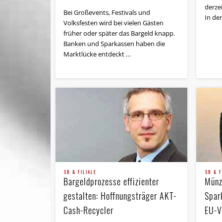
derzei
Bei Großevents, Festivals und
In de
Volksfesten wird bei vielen Gästen
früher oder später das Bargeld knapp.
Banken und Sparkassen haben die
Marktlücke entdeckt …
SB & FILIALE
SB & F
Bargeldprozesse effizienter
Münz
gestalten: Hoffnungsträger AKT-
Spar
Cash-Recycler
EU-V