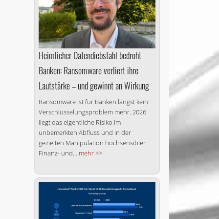
Heimlicher Datendiebstahl bedroht
Banken: Ransomware verliert ihre
Lautstärke – und gewinnt an Wirkung
Ransomware ist für Banken längst kein
Verschlüsselungsproblem mehr. 2026
liegt das eigentliche Risiko im
unbemerkten Abfluss und in der
gezielten Manipulation hochsensibler
Finanz- und...
mehr >>