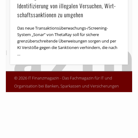
Identifizierung von illegalen Versuchen, Wirt­
schafts­sank­tio­nen zu umgehen
Das neue Trans­aktions­über­wachungs-/Screening-
System „Sonar“ von ThetaRay soll für sichere
grenzüberschreitende Überweisungen sorgen und per
KI Verstöße gegen die Sanktionen verhindern, die nach
…
© 2026 IT Finanzmagazin - Das Fachmagazin für IT und
Organisation bei Banken, Sparkassen und Versicherungen