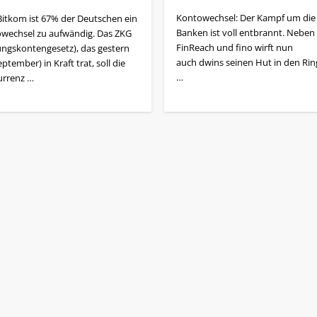
Kontowechsel: Der Kampf um die
Bitkom ist 67% der Deutschen ein
Banken ist voll entbrannt. Neben
wechsel zu aufwändig. Das ZKG
FinReach und fino wirft nun
ungskontengesetz), das gestern
auch dwins seinen Hut in den Ri
eptember) in Kraft trat, soll die
…
rrenz …