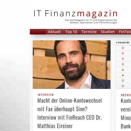
IT 
Aktuell
Top 10
Termine
Studien
FinTec
INTERVIEW
ARCHI
Macht der Online-Konto­wechsel
Kont
mit Fax überhaupt Sinn?
vere
Interview mit FinReach CEO Dr.
Minu
Matthias Eireiner
Bank