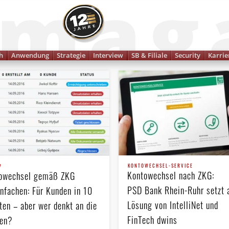
Finanzmagazin
h
Anwendung
Strategie
Interview
SB & Filiale
Security
Karrie
KONTOWECHSEL-SERVICE
V
Kontowechsel nach ZKG:
owechsel gemäß ZKG
PSD Bank Rhein-Ruhr setzt 
infachen: Für Kunden in 10
Lösung von IntelliNet und
ten – aber wer denkt an die
FinTech dwins
en?