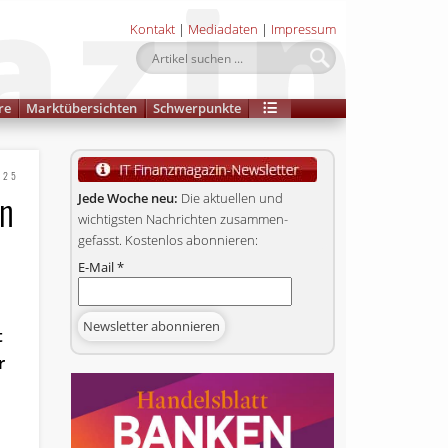
Kontakt
|
Mediadaten
|
Impressum
re
Marktübersichten
Schwerpunkte
025
on
Jede Woche neu:
Die aktuellen und
wichtigsten Nachrichten zusammen­
gefasst. Kostenlos abonnieren:
E-Mail
*
t
r