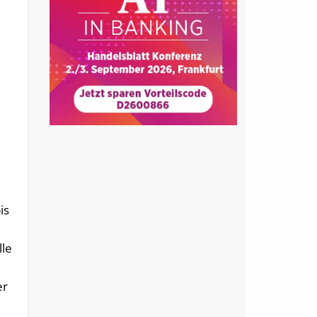
is
lle
er