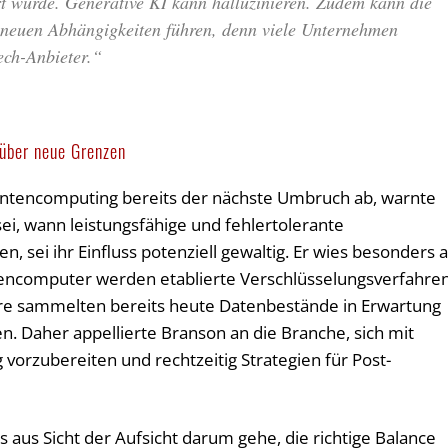
rt wurde. Generative KI kann halluzinieren. Zudem kann die
 neuen Abhängigkeiten führen, denn viele Unternehmen
ech-Anbieter.“
über neue Grenzen
ntencomputing bereits der nächste Umbruch ab, warnte
ei, wann leistungsfähige und fehlertolerante
 sei ihr Einfluss potenziell gewaltig. Er wies besonders 
antencomputer werden etablierte Verschlüsselungsverfahre
re sammelten bereits heute Datenbestände in Erwartung
n. Daher appellierte Branson an die Branche, sich mit
vorzubereiten und rechtzeitig Strategien für Post-
 aus Sicht der Aufsicht darum gehe, die richtige Balance