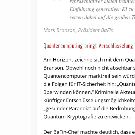
repräsentativer Daten trainie
Einführung generativer KI zu
setzen dabei auf die großen T
Mark Branson, Präsident BaFin
Quantencomputing bringt Verschlüsselung 
Am Horizont zeichne sich mit dem Qua
Branson. Obwohl noch nicht absehbar s
Quantencomputer marktreif sein würden,
die Folgen für IT-Sicherheit hin: „Qu
überwinden können.“ Kriminelle Akteu
künftiger Entschlüsselungsmöglichkeite
„gesunder Paranoia“ auf die Bedrohung 
Quantum-Kryptografie zu entwickeln.
Der BaFin-Chef machte deutlich, dass es