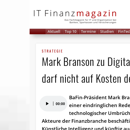
IT 
Aktuell
Top 10
Termine
Studien
FinTec
STRATEGIE
Mark Branson zu Digita
darf nicht auf Kosten d
BaFin-Präsident Mark Bran
Audio-
00:00
einer eindringlichen Red
Player
technologischer Umbrüche 
Akteure der Finanzbranche beschäftig
Künstliche Intelligenz und künftig 