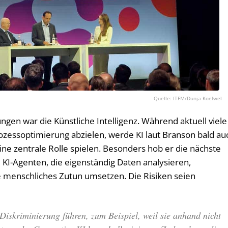
ITFM/Dunja Koelwel
ngen war die Künstliche Intelligenz. Während aktuell viele
zessoptimierung abzielen, werde KI laut Branson bald au
ne zentrale Rolle spielen. Besonders hob er die nächste
KI-Agenten, die eigenständig Daten analysieren,
 menschliches Zutun umsetzen. Die Risiken seien
 Diskriminierung führen, zum Beispiel, weil sie anhand nicht