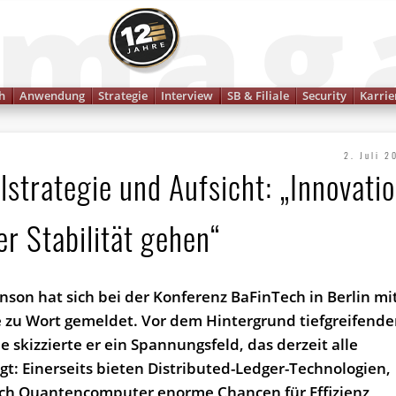
Finanzmagazin
h
Anwendung
Strategie
Interview
SB & Filiale
Security
Karrie
2. Juli 2
lstrategie und Aufsicht: „Innovati
er Stabilität gehen“
son hat sich bei der Konferenz BaFinTech in Berlin mi
e zu Wort gemeldet. Vor dem Hintergrund tiefgreifende
skizzierte er ein Spannungsfeld, das derzeit alle
t: Einerseits bieten Distributed-Ledger-Technologien,
auch Quantencomputer enorme Chancen für Effizienz,