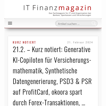
IT Fi
KURZ NOTIERT
21. Februar 2024
21.2. – Kurz notiert: Generative
KI-Copiloten für Versicherungs­
mathe­matik, Synthetische
Datengenerierung, PSD3 & PSR
auf ProfitCard, okoora spart
durch Forex-Transaktionen, …