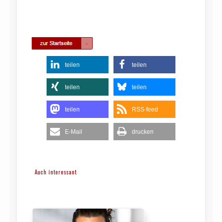
teilen
teilen
teilen
teilen
teilen
RSS-feed
E-Mail
drucken
Auch interessant