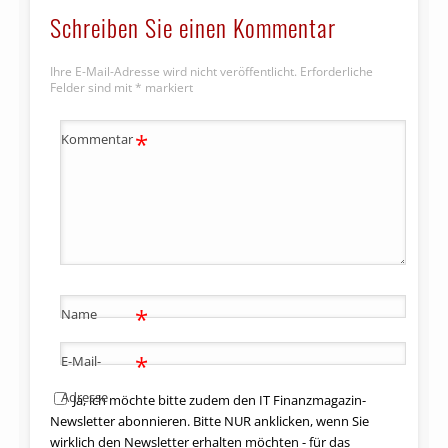
Schreiben Sie einen Kommentar
Ihre E-Mail-Adresse wird nicht veröffentlicht.
Erforderliche
Felder sind mit
*
markiert
*
Kommentar
*
Name
*
E-Mail-
Adresse
Ja, ich möchte bitte zudem den IT Finanzmagazin-
Newsletter abonnieren. Bitte NUR anklicken, wenn Sie
wirklich den Newsletter erhalten möchten - für das