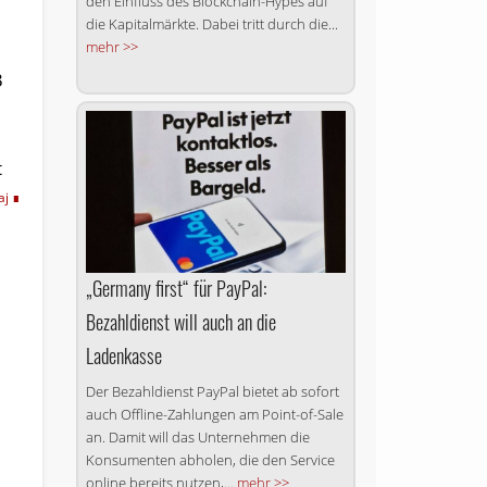
den Einfluss des Blockchain-Hypes auf
die Kapitalmärkte. Dabei tritt durch die...
mehr >>
3
t
aj
„Germany first“ für PayPal:
Bezahldienst will auch an die
Ladenkasse
Der Bezahldienst PayPal bietet ab sofort
auch Offline-Zahlungen am Point-of-Sale
an. Damit will das Unternehmen die
Konsumenten abholen, die den Service
online bereits nutzen,...
mehr >>