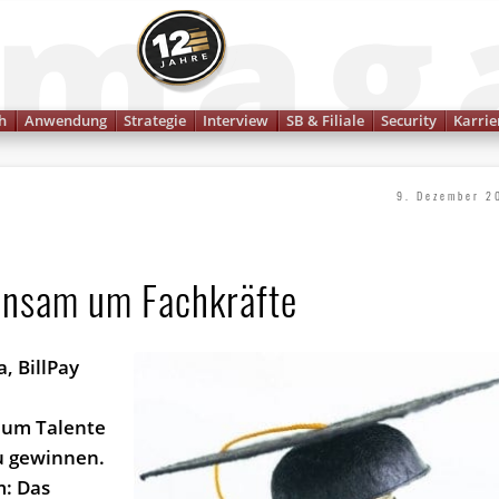
Finanzmagazin
h
Anwendung
Strategie
Interview
SB & Filiale
Security
Karrie
9. Dezember 2
insam um Fachkräfte
, BillPay
, um Talente
u gewinnen.
m: Das