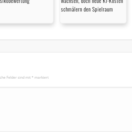
isikobewertung
wachsen, doch neue KI-Kosten
schmälern den Spielraum
iche Felder sind mit
*
markiert