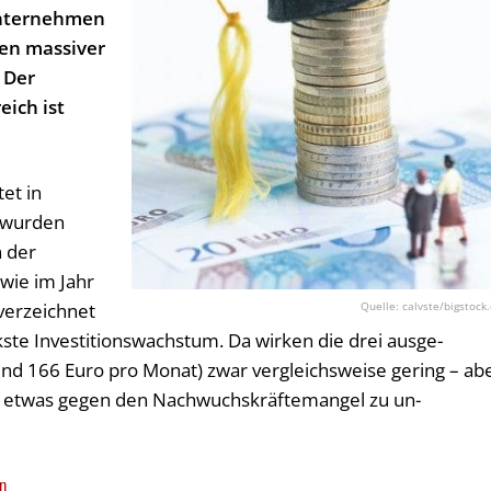
Unternehmen
ren massiver
 Der
eich ist
et in
 wurden
n der
 wie im Jahr
calvste/bigstock
 verzeichnet
ste Inves­titi­ons­wachs­tum. Da wirken die drei aus­ge­
und 166 Eu­ro pro Mo­nat) zwar ver­gleichsweise gering – ab
um etwas gegen den Nach­wuchskräfte­mangel zu un­
n