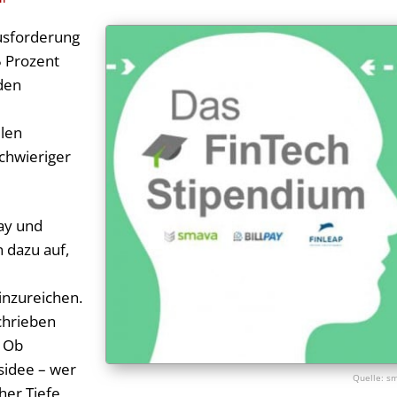
usforderung
5 Prozent
den
len
chwieriger
ay und
 dazu auf,
inzureichen.
chrieben
: Ob
sidee – wer
s
cher Tiefe