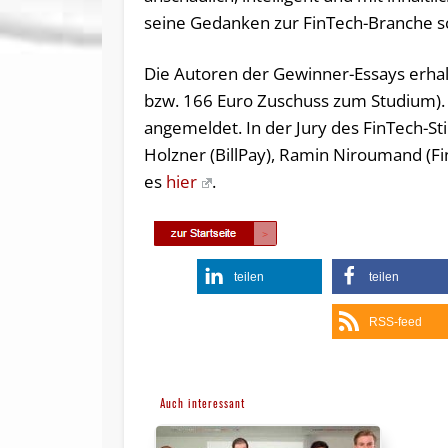
seine Gedanken zur FinTech-Branche sch
Die Autoren der Gewinner-Essays erhal
bzw. 166 Euro Zuschuss zum Studium). 
angemeldet. In der Jury des FinTech-St
Holzner (BillPay), Ramin Niroumand (F
es
hier
.
teilen
teilen
RSS-feed
Auch interessant