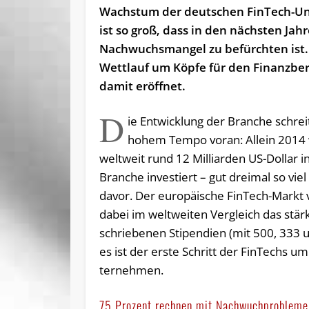
Wachstum der deutschen FinTech-
ist so groß, dass in den nächsten Jah
Nach­wuchs­mang­el zu befürchten ist.
Wettlauf um Köpfe für den Finanzber
damit eröffnet.
D
ie Entwicklung der Branche schreit
hohem Tempo voran: Allein 2014
weltweit rund 12 Milliarden US-Dollar i
Branche investiert – gut dreimal so viel
davor. Der eu­ropäi­sche FinTech-Markt
dabei im welt­wei­ten Ver­gleich das stärk
schriebe­nen Stipendi­en (mit 500, 333 
es ist der erste Schritt der FinTechs 
ternehmen.
75 Prozent rechnen mit Nachwuchprobleme