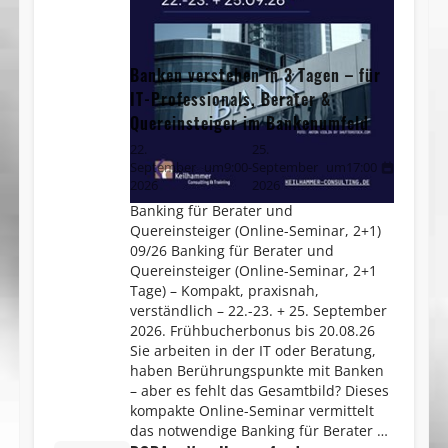
Banken verstehen in 3 Tagen – für
IT-Professionals, Berater &
Quereinsteiger im Bankenumfeld
22.
25.
September
um
9:00
-
September
um
17:00
2026
2026
Banking für Berater und
Quereinsteiger (Online-Seminar, 2+1)
09/26 Banking für Berater und
Quereinsteiger (Online-Seminar, 2+1
Tage) – Kompakt, praxisnah,
verständlich – 22.-23. + 25. September
2026. Frühbucherbonus bis 20.08.26
Sie arbeiten in der IT oder Beratung,
haben Berührungspunkte mit Banken
– aber es fehlt das Gesamtbild? Dieses
kompakte Online-Seminar vermittelt
das notwendige Banking für Berater …