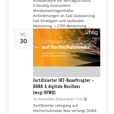
Risikoanalyse vor Vertragsschluss,
Criticality Assessment,
Mindestvertragsinhalte,
Anforderungen an Sub-Outsourcing,
Exit-Strategien und laufendes
Monitoring. + CTPP-Benennung …
MO.
30
Zertifizierter IKT-Beauftragter –
DORA & digitale Resilienz
(msg/HfWU)
30. November 2026
um
8:00
-
17:00
Zertifizierter Lehrgang auf
Hochschulniveau Was verlangt DORA