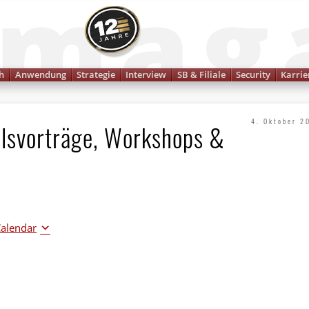
Finanzmagazin
h
Anwendung
Strategie
Interview
SB & Filiale
Security
Karrie
4. Oktober 2
lsvorträge, Workshops &
Calendar