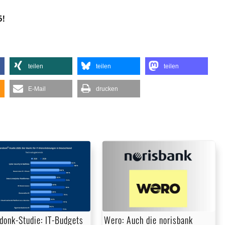
5!
teilen
teilen
teilen
E-Mail
drucken
donk-Studie: IT-Budgets
Wero: Auch die norisbank