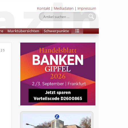
Kontakt
|
Mediadaten
|
Impressum
re
Marktübersichten
Schwerpunkte
025