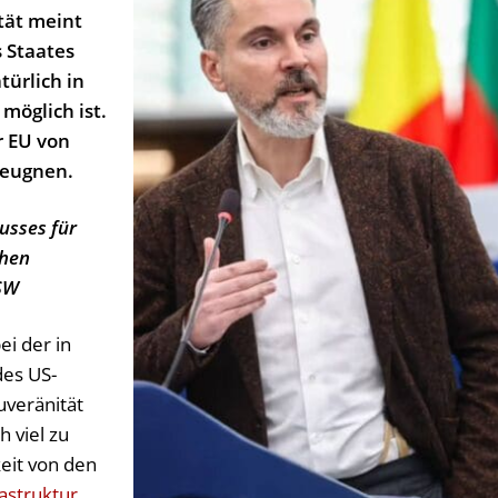
tät meint
 Staates
türlich in
 möglich ist.
r EU von
leugnen.
usses für
chen
BSW
ei der in
des US-
uveränität
 viel zu
eit von den
rastruktur