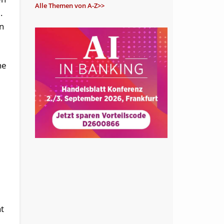
Alle Themen von A-Z>>
.
en
ne
ht