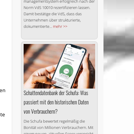
management­system erfolgreich nach der
Norm VdS 10010 rezertifizieren lassen.
Damit bestätige die VdS, dass das
Unternehmen über strukturierte,
dokumentierte...
mehr >>
den
Schattendatenbank der Schufa: Was
passiert mit den historischen Daten
von Verbrauchern?
ste
Die Schufa bewertet regelmäßig die
Bonität von Millionen Verbrauchern. Mit
einem neuen, aktuellen Score verspricht