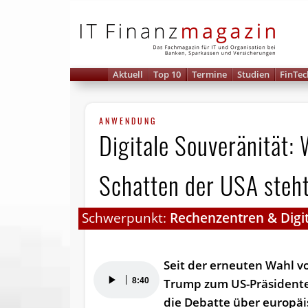
IT 
Aktuell
Top 10
Termine
Studien
FinTec
ANWENDUNG
Digitale Souveränität
Schatten der USA steh
Schwerpunkt:
Rechenzentren & Digit
Seit der erneuten Wahl v
Audio-
8:40
Trump zum US-Präsident
Player
die Debatte über europä