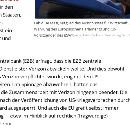
ür den
n Staaten,
as
Fabio De Masi, Mitglied des Ausschusses für Wirtschaft
Währung des Europäischen Parlaments und Co-
st ein
Vorsitzender des BSW
Fabio De Masi, Strassbourg Dez. 
t und
tralbank (EZB) erfragt, dass die EZB zentrale
ienstleister Verizon abwickeln wollte. Und dies obwohl
 Verizon verpflichtet wurde, eng mit den US-
ten. Um Spionage abzuwehren, hatten das
 die Zusammenarbeit mit Verizon hingegen beendet. Die
 nach der Veröffentlichung von US-Kriegsverbrechen durc
ard ausgesperrt. Und auch die EU greift selbst immer
“ – etwa im Hinblick auf rechtlich (fragwürdige)
Gehör.