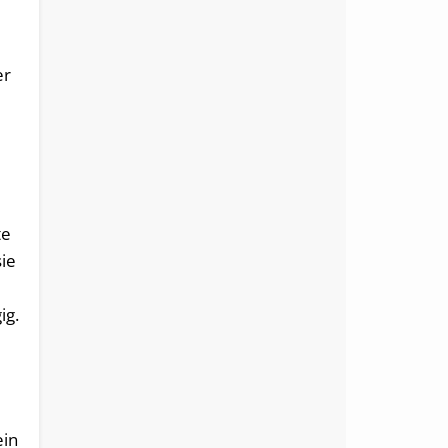
er
te
sie
ig.
ein