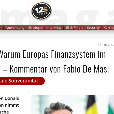
Finanzmagazin
h
Anwendung
Strategie
Interview
SB & Filiale
Security
Karrie
27. Mai 2
: Warum Europas Finanzsystem im
t – Kommentar von Fabio De Masi
ale Souveränität
on Donald
en nimmt
ische