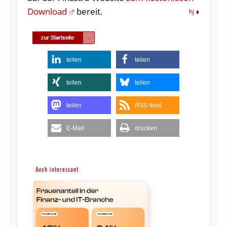
Download
bereit.
hj
teilen
teilen
teilen
teilen
teilen
RSS-feed
E-Mail
drucken
Auch interessant