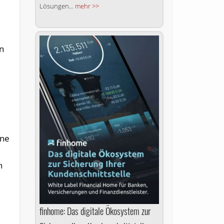
Lösungen...
mehr >>
en
ene
e
n
finhome: Das digitale Ökosystem zur