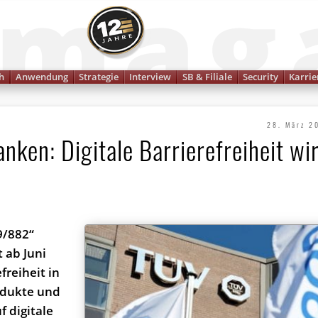
Finanzmagazin
h
Anwendung
Strategie
Interview
SB & Filiale
Security
Karrie
28. März 2
nken: Digitale Barrierefreiheit wi
9/882“
t ab Juni
freiheit in
odukte und
f digitale