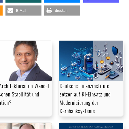
um
die
E-Mail
drucken
Lautstärke
zu
regeln.
Architekturen im Wandel
Deutsche Finanzinstitute
schen Stabilität und
setzen auf KI-Einsatz und
ation?
Modernisierung der
Kernbanksysteme