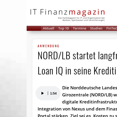
IT 
Aktuell
Top 10
Termine
Studien
FinTec
ANWENDUNG
NORD/LB startet langfr
Loan IQ in seine Kredit
Die Norddeutsche Lande
Audio-
1:54
Girozentrale (NORD/LB) wi
Player
digitale Kreditinfrastrukt
Integration von Nexus und dem Fina
Portal stärken. Ziel sei es, Kosten zu