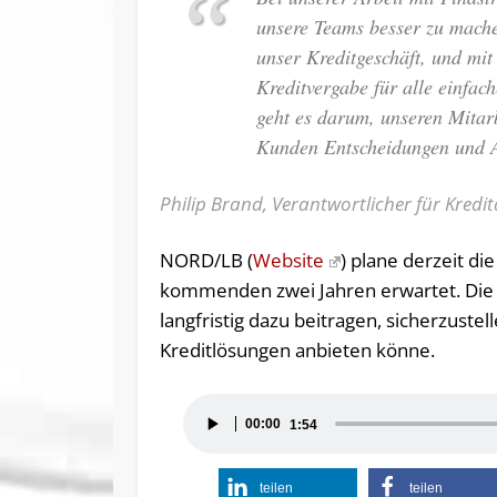
unsere Teams besser zu machen
unser Kreditgeschäft, und m
Kreditvergabe für alle einfac
geht es darum, unseren Mitarb
Kunden Entscheidungen und A
Philip Brand, Verantwortlicher für Kred
NORD/LB (
Website
) plane derzeit d
kommenden zwei Jahren erwartet. Die 
langfristig dazu beitragen, sicherzuste
Kreditlösungen anbieten könne.
Audio-
00:00
1:54
Player
teilen
teilen