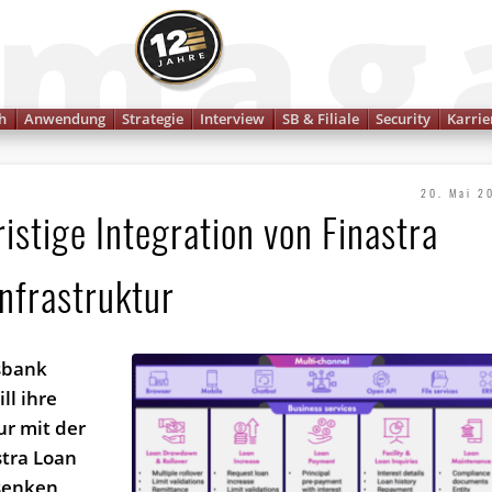
Finanzmagazin
h
Anwendung
Strategie
Interview
SB & Filiale
Security
Karrie
20. Mai 2
istige Integration von Finastra
infrastruktur
sbank
ll ihre
ur mit der
stra Loan
 senken,