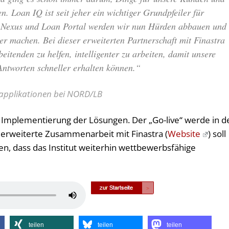
. Loan IQ ist seit jeher ein wichtiger Grundpfeiler für
it Nexus und Loan Portal werden wir nun Hürden abbauen und
her machen. Bei dieser erweiterten Partnerschaft mit Finastra
eitenden zu helfen, intelligenter zu arbeiten, damit unsere
ntworten schneller erhalten können.“
itapplikationen bei NORD/LB
ie Implementierung der Lösungen. Der „Go-live“ werde in d
erweiterte Zusammenarbeit mit Finastra (
Website
) soll
llen, dass das Institut weiterhin wettbewerbsfähige
Pfeiltasten
Hoch/Runter
benutzen,
teilen
teilen
teilen