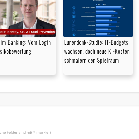
im Banking: Vom Login
Lünendonk-Studie: IT-Budgets
isikobewertung
wachsen, doch neue KI-Kosten
schmälern den Spielraum
iche Felder sind mit
*
markiert