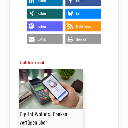
teilen
teilen
teilen
teilen
teilen
RSS-feed
E-Mail
drucken
Auch interessant
Digital Wallets: Banken
verfügen über