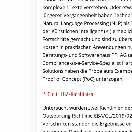
komplexen Texte verstehen. Oder etwa
jüngerer Vergangenheit haben Technol
Natural Language Processing (NLP) als T
der Künstlichen Intelligenz (KI) erhebli
Fortschritte gemacht und sind zu übe
Kosten in praktischen Anwendungen nu
Beratungs- und Softwarehaus PPI AG u
Compliance-as-a-Service-Spezialist Har
Solutions haben die Probe aufs Exem
Proof of Concept (PoC) unterzogen.
PoC mit EBA-Richtlinien
Untersucht wurden zwei Richtlinien der
Outsourcing-Richtlinie EBA/GL/2019/02 
Vorschriften standen die Ergebnisse e
Verfügung. Damit war zum einen eine K