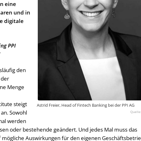
en eine
paren und in
e digitale
ing PPI
I
släufig den
 der
eine Menge
itute steigt
Astrid Freier, Head of Fintech Banking bei der PPI AG
 an. Sowohl
onal werden
assen oder bestehende geändert. Und jedes Mal muss das
 mögliche Auswirkungen für den eigenen Geschäftsbetri