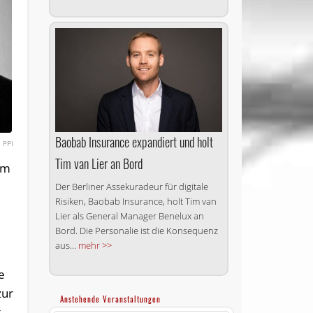
Baobab Insurance expandiert und holt
PPI
Tim van Lier an Bord
em
Der Berliner Assekuradeur für digitale
Risiken, Baobab Insurance, holt Tim van
Lier als General Manager Benelux an
Bord. Die Personalie ist die Konsequenz
aus...
mehr >>
e
zur
Anstehende Veranstaltungen
t