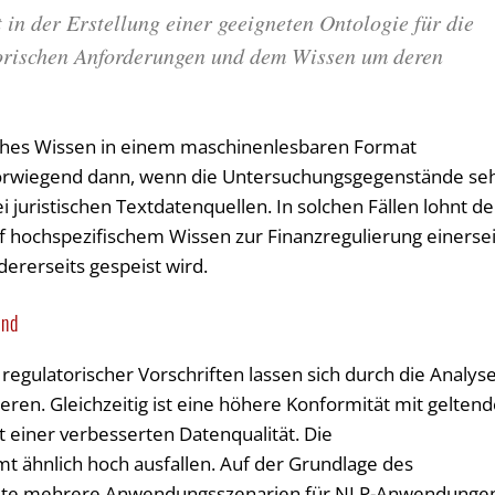
 in der Erstellung einer geeigneten Ontologie für die
torischen Anforderungen und dem Wissen um deren
ches Wissen in einem maschinenlesbaren Format
h vorwiegend dann, wenn die Untersuchungsgegenstände se
i juristischen Textdatenquellen. In solchen Fällen lohnt de
f hochspezifischem Wissen zur Finanzregulierung einersei
ererseits gespeist wird.
and
regulatorischer Vorschriften lassen sich durch die Analys
ren. Gleichzeitig ist eine höhere Konformität mit gelten
 einer verbesserten Datenqualität. Die
t ähnlich hoch ausfallen. Auf der Grundlage des
titute mehrere Anwendungsszenarien für NLP-Anwendunge