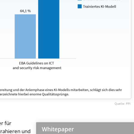
PPI
er für
Whitepaper
xtrahieren und