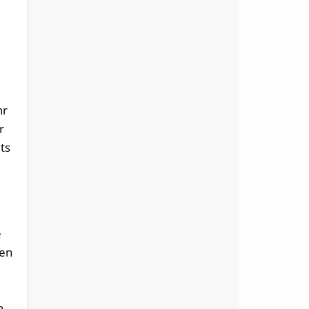
hr
r
ts
e
den
n