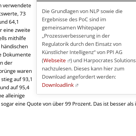
ch verwendete
Die Grundlagen von NLP sowie die
tswerte, 73
Ergebnisse des PoC sind im
 und 64,1
gemeinsamen Whitepaper
ür eine zweite
„Prozessverbesserung in der
lls mithilfe
Regulatorik durch den Einsatz von
n händischen
Künstlicher Intelligenz“ von PPI AG
ie Dokumente
(
Webseite
) und Harpocrates Solutions
in der
nachzulesen. Dieses kann hier zum
sprünge waren
Download angefordert werden:
stieg auf 93,1
Downloadlink
 und auf 95,4
ne alleinige
sogar eine Quote von über 99 Prozent. Das ist besser als 