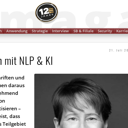
Finanzmagazin
h
Anwendung
Strategie
Interview
SB & Filiale
Security
Karrie
21. Juli 2
h mit NLP & KI
hriften und
men daraus
unehmend
von
isieren –
ist, dass
s Teilgebiet