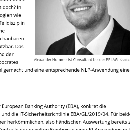
 doch? In
ogien wie
eildisziplin
che
rschaubaren
tzbar. Das
nd der
Alexander Hummel ist Consultant bei der PPI AG
pocrates
pel gemacht und eine entsprechende NLP-Anwendung ein
 European Banking Authority (EBA), konkret die
und die IT-Sicherheitsrichtlinie EBA/GL/2019/04. Für beid
iner herkömmlichen, also händischen Auswertung bereits 
ontrolle der erzielten Ergebnisse einer KI-Anwendung mi