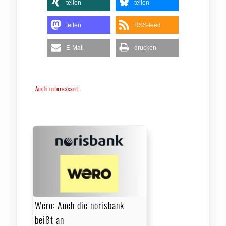
teilen
teilen
teilen
RSS-feed
E-Mail
drucken
Auch interessant
Wero: Auch die norisbank
beißt an