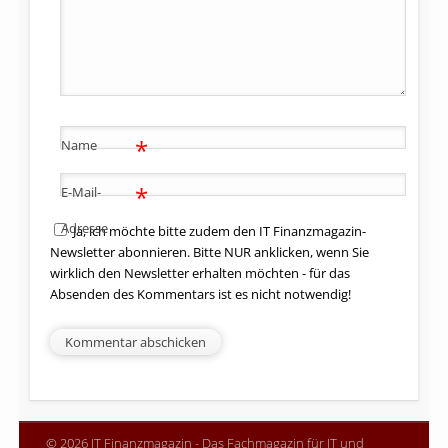
*
Name
*
E-Mail-
Adresse
Ja, ich möchte bitte zudem den IT Finanzmagazin-
Newsletter abonnieren. Bitte NUR anklicken, wenn Sie
wirklich den Newsletter erhalten möchten - für das
Absenden des Kommentars ist es nicht notwendig!
© 2026 IT Finanzmagazin - Das Fachmagazin für IT und