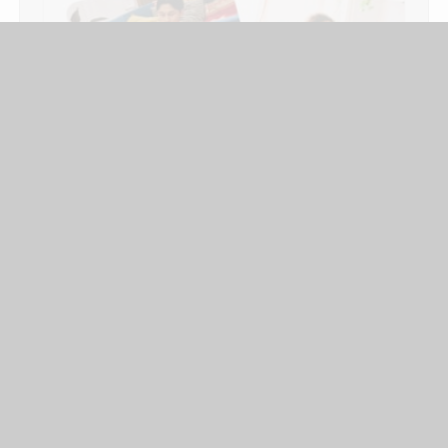
ZAHLUNGSVERKEHR
Riverty Monatsrechnung kommt jetzt als
Zahlungsmethode bei eBay
eBay setzt jetzt auf eine monatliche Rechnungsfunktion
von Riverty, auch konsolidierte Rechnung genannt. Die
Lösung sei ab sofort beim Checkout verfügbar. Diese …