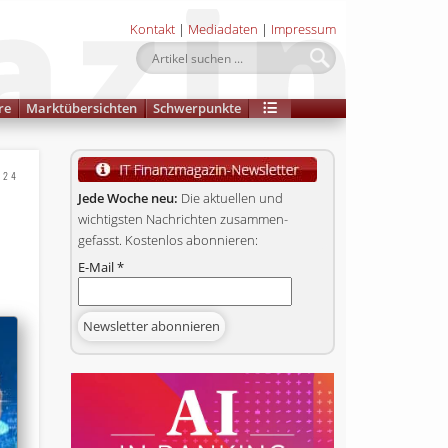
Kontakt
|
Mediadaten
|
Impressum
re
Marktübersichten
Schwerpunkte
024
r
Jede Woche neu:
Die aktuellen und
wichtigsten Nachrichten zusammen­
gefasst. Kostenlos abonnieren:
E-Mail
*