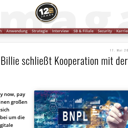
Finanzmagazin
h
Anwendung
Strategie
Interview
SB & Filiale
Security
Karrie
17. Mai 2
illie schließt Kooperation mit de
Buy now, pay
 einen großen
sich
abei um die
gitale