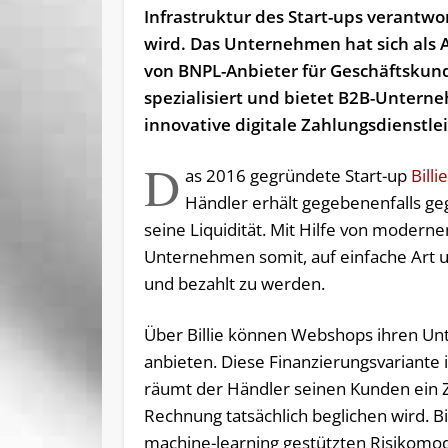
Infrastruktur des Start-ups verantwor
wird. Das Unternehmen hat sich als 
von BNPL-Anbieter für Geschäftskun
spezialisiert und bietet B2B-Unter
innovative digitale Zahlungsdienstle
D
as 2016 gegründete Start-up
Billie
Händler erhält gegebenenfalls geg
seine Liquidität. Mit Hilfe von moder
Unternehmen somit, auf einfache Art 
und bezahlt zu werden.
Über Billie können Webshops ihren Un
anbieten. Diese Finanzierungsvariante
räumt der Händler seinen Kunden ein Za
Rechnung tatsächlich beglichen wird. B
machine-learning gestützten Risikomode