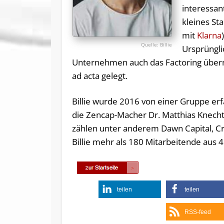
interessan
kleines St
mit
Klarna
Billie
Ursprünglic
Unternehmen auch das Factoring überno
ad acta gelegt.
Billie wurde 2016 von einer Gruppe er
die Zencap-Macher Dr. Matthias Knecht 
zählen unter anderem Dawn Capital, Cr
Billie mehr als 180 Mitarbeitende aus 
teilen
teilen
RSS-feed