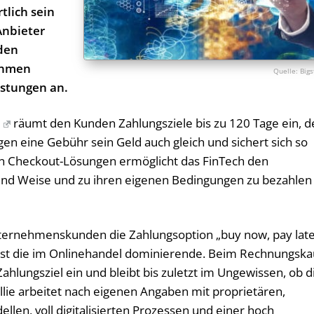
tlich sein
Anbieter
den
nehmen
Bigs
istungen an.
räumt den Kunden Zahlungsziele bis zu 120 Tage ein, d
en eine Gebühr sein Geld auch gleich und sichert sich so
nen Checkout-Lösungen ermöglicht das FinTech den
und Weise und zu ihren eigenen Bedingungen zu bezahlen
ternehmenskunden die Zahlungsoption „buy now, pay late
 ist die im Onlinehandel dominierende. Beim Rechnungska
hlungsziel ein und bleibt bis zuletzt im Ungewissen, ob d
illie arbeitet nach eigenen Angaben mit proprietären,
llen, voll digitalisierten Prozessen und einer hoch