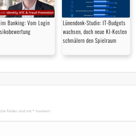
im Banking: Vom Login
Lünendonk-Studie: IT-Budgets
isikobewertung
wachsen, doch neue KI-Kosten
schmälern den Spielraum
iche Felder sind mit
*
markiert