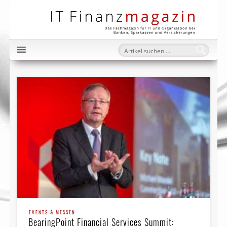
IT Fi
EVENTS & MESSEN
BearingPoint Financial Ser­vices Summit: