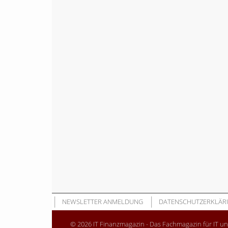
NEWSLETTER ANMELDUNG
DATENSCHUTZERKLÄR
© 2026 IT Finanzmagazin - Das Fachmagazin für IT u