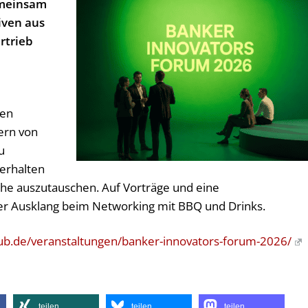
emeinsam
iven aus
rtrieb
den
ern von
u
 erhalten
che auszutauschen. Auf Vorträge und eine
ter Ausklang beim Networking mit BBQ und Drinks.
ub.de/veranstaltungen/banker-innovators-forum-2026/
teilen
teilen
teilen