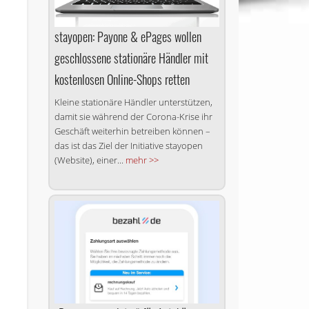
stayopen: Payone & ePages wollen
geschlossene sta­tio­nä­re Händler mit
kos­ten­lo­sen Online-Shops retten
Kleine stationäre Händler unterstützen,
damit sie während der Corona-Krise ihr
Geschäft weiterhin betreiben können –
das ist das Ziel der Initiative stayopen
(Website), einer...
mehr >>