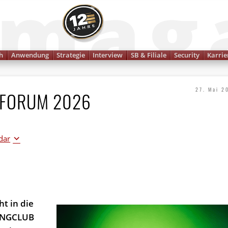
Finanzmagazin
h
Anwendung
Strategie
Interview
SB & Filiale
Security
Karrie
27. Mai 2
 FORUM 2026
dar
 in die
KINGCLUB