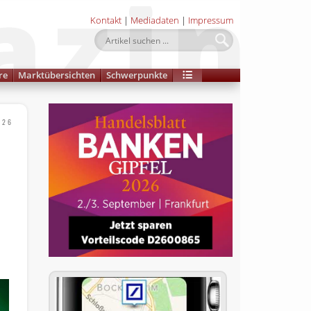
Kontakt
|
Mediadaten
|
Impressum
re
Marktübersichten
Schwerpunkte
026