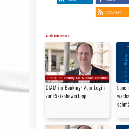
RSS-feed
Auch interessant
CIAM im Banking: Vom Login
Lünen
zur Risikobewertung
wachs
schmä