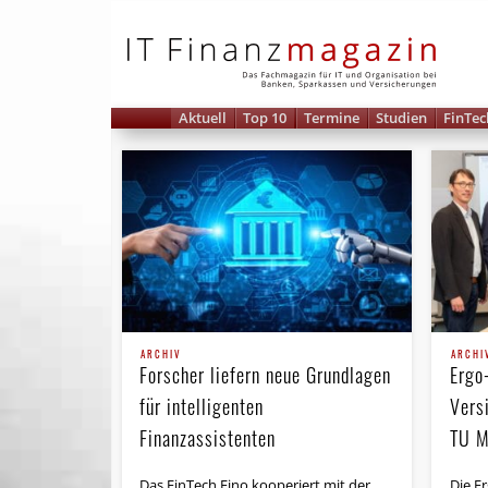
IT 
Aktuell
Top 10
Termine
Studien
FinTec
ARCHIV
ARCHI
Forscher liefern neue Grundlagen
Ergo
für intelligenten
Vers
Finanzassistenten
TU M
Das FinTech Fino kooperiert mit der
Die E