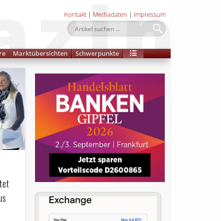
Kontakt
|
Mediadaten
|
Impressum
re
Marktübersichten
Schwerpunkte
tet
us