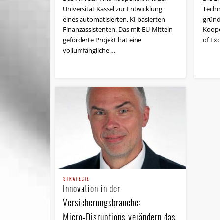
Universität Kassel zur Entwicklung
Techn
eines automatisierten, KI-basierten
gründ
Finanzassistenten. Das mit EU-Mitteln
Koope
geförderte Projekt hat eine
of Exc
vollumfängliche …
STRATEGIE
Innovation in der
Versicherungsbranche:
Micro‑Disruptions verändern das