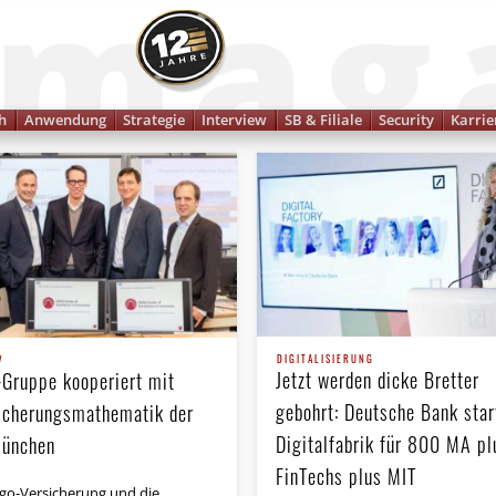
Finanzmagazin
h
Anwendung
Strategie
Interview
SB & Filiale
Security
Karrie
DIGITALISIERUNG
V
Jetzt werden dicke Bretter
-Gruppe kooperiert mit
gebohrt: Deutsche Bank star
icherungsmathematik der
Digitalfabrik für 800 MA pl
ünchen
FinTechs plus MIT
rgo-Versicherung und die