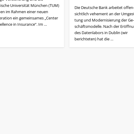
ische Universität München (TUM)
Die Deutsche Bank arbeitet offen
en im Rahmen einer neuen
sichtlich vehement an der Um­ge­st
ration ein gemeinsames „Center
tung und Modernisierung der Ge­
ellence in Insurance“. Im …
schäfts­modelle. Nach der Eröffn
des Datenlabors in Dublin (wir
berichteten) hat die …