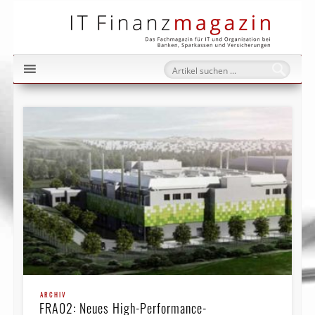
IT Fi
ARCHIV
FRA02: Neues High-Performance-