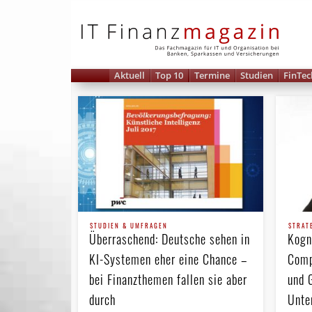
IT 
Aktuell
Top 10
Termine
Studien
FinTec
STUDIEN & UMFRAGEN
STRAT
Überraschend: Deutsche sehen in
Kogn
KI-Systemen eher eine Chance –
Comp
bei Finanz­themen fallen sie aber
und 
durch
Unte