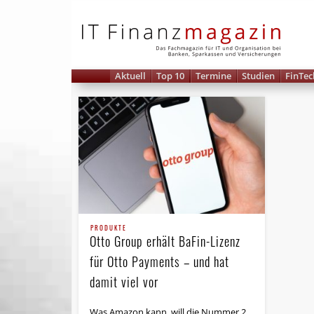
IT 
Aktuell
Top 10
Termine
Studien
FinTec
PRODUKTE
Otto Group erhält BaFin-Lizenz
für Otto Payments – und hat
damit viel vor
Was Amazon kann, will die Nummer 2