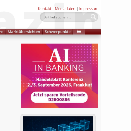
Kontakt
|
Mediadaten
|
Impressum
re
Marktübersichten
Schwerpunkte