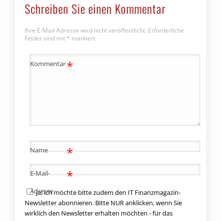
Schreiben Sie einen Kommentar
Ihre E-Mail-Adresse wird nicht veröffentlicht.
Erforderliche
Felder sind mit
*
markiert
*
Kommentar
*
Name
*
E-Mail-
Adresse
Ja, ich möchte bitte zudem den IT Finanzmagazin-
Newsletter abonnieren. Bitte NUR anklicken, wenn Sie
wirklich den Newsletter erhalten möchten - für das