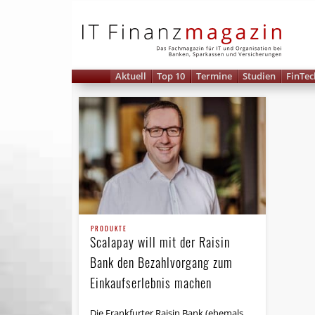
IT 
Aktuell
Top 10
Termine
Studien
FinTec
PRODUKTE
Scalapay will mit der Raisin
Bank den Bezahlvorgang zum
Einkaufserlebnis machen
Die Frankfurter Raisin Bank (ehemals