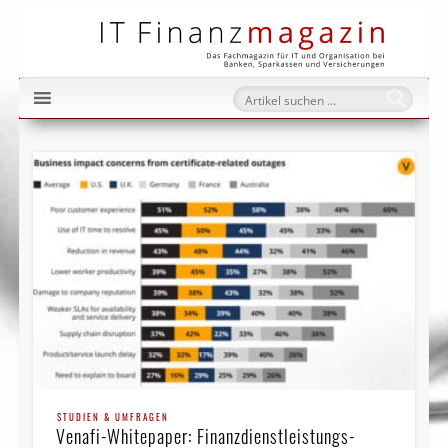
IT Fi
STUDIEN & UMFRAGEN
Venafi-Whitepaper: Finanz­dienst­leistungs­