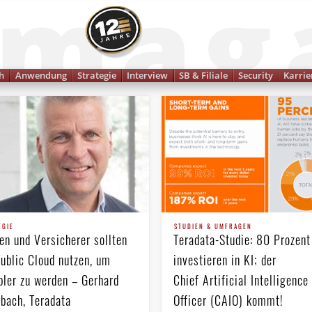
Finanzmagazin
h
Anwendung
Strategie
Interview
SB & Filiale
Security
Karrie
EGIE
STUDIEN & UMFRAGEN
en und Versicherer sollten
Teradata-Studie: 80 Prozent
Public Cloud nutzen, um
investieren in KI; der
ibler zu werden – Gerhard
Chief Artificial Intelligence
rbach, Teradata
Officer (CAIO) kommt!