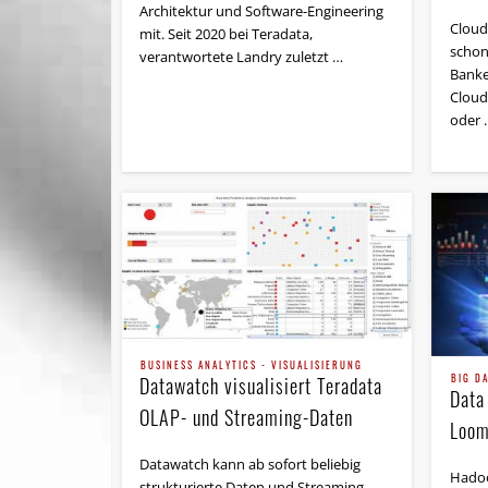
Architektur und Software-Engineering
Cloud-
mit. Seit 2020 bei Teradata,
schon 
verantwortete Landry zuletzt …
Banke
Cloud
oder 
BUSINESS ANALYTICS - VISUALISIERUNG
BIG D
Datawatch visualisiert Teradata
Data
OLAP- und Streaming-Daten
Loom
Datawatch kann ab sofort beliebig
Hadoo
strukturierte Daten und Streaming-