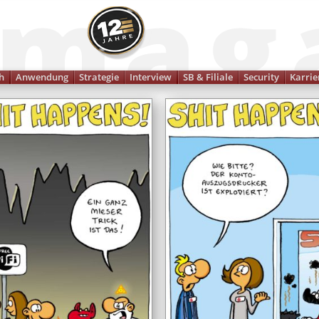
Finanzmagazin
h
Anwendung
Strategie
Interview
SB & Filiale
Security
Karrie